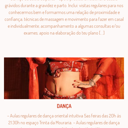
grávidos durante a gravidez e parto. Inclui: visitas regulares para nos
conhecermos bem e formarmos uma relação de proximidade e
confiança; técnicas de massagem e movimento para fazer em casal
e individualmente; acompanhamento a algumas consultas e/ou
exames; apoio na elaboração do teu plano […]
DANÇA
– Aulas regulares de dança oriental intuitiva 5as feiras das 20h ás
21:30h no espaço Trinta da Mouraria. – Aulas regulares de dança